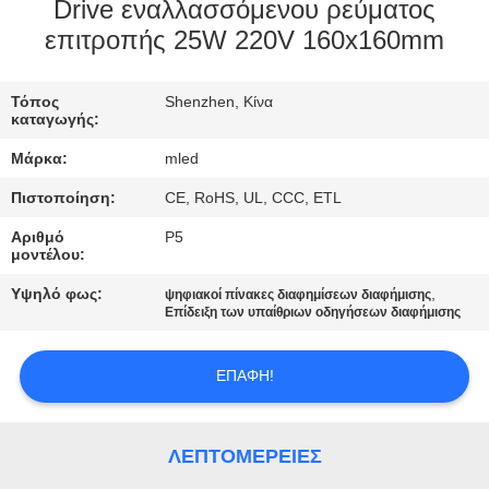
ΈΛΕΓΧΟΣ
Drive εναλλασσόμενου ρεύματος
επιτροπής 25W 220V 160x160mm
COMPANY
Τόπος
Shenzhen, Κίνα
NEWS
καταγωγής:
Μάρκα:
mled
SITEMAP
Πιστοποίηση:
CE, RoHS, UL, CCC, ETL
Αριθμό
P5
PRIVACY
μοντέλου:
POLICY
Υψηλό φως:
,
ψηφιακοί πίνακες διαφημίσεων διαφήμισης
Επίδειξη των υπαίθριων οδηγήσεων διαφήμισης
ΕΠΑΦΉ!
ΛΕΠΤΟΜΈΡΕΙΕΣ