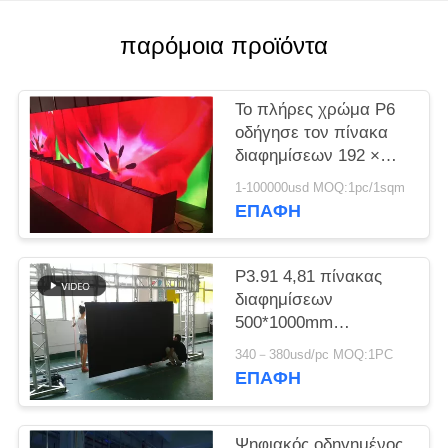
παρόμοια προϊόντα
Το πλήρες χρώμα P6
οδήγησε τον πίνακα
διαφημίσεων 192 ×
192mm διαφήμισης για
1-100000usd MOQ:1pc/1sqm
τη διαφήμιση των
ΕΠΑΦΉ
μέσων
P3.91 4,81 πίνακας
διαφημίσεων
500*1000mm
εναλλασσόμενο ρεύμα
340－380usd/pc MOQ:1PC
110 220V 1920HZ
ΕΠΑΦΉ
διαφήμισης των
πλήρων οδηγήσεων
χρώματος
Ψηφιακός οδηγημένος