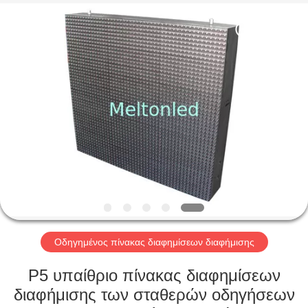
Melton
optoelectronics
co.,
LTD.
All
Rights
Reserved.
ΣΠΊΤΙ
ΠΡΟΪΌΝΤΑ
ΠΕΡΊΠΟΥ
ΕΜΕΊΣ
ΓΎΡΟΣ
ΕΡΓΟΣΤΑΣΊΩΝ
Οδηγημένος πίνακας διαφημίσεων διαφήμισης
P5 υπαίθριο πίνακας διαφημίσεων
ΠΟΙΟΤΙΚΌΣ
διαφήμισης των σταθερών οδηγήσεων