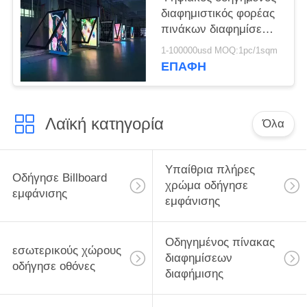
διαφημιστικός φορέας
πινάκων διαφημίσεων
γραφείο αργιλίου
1-100000usd MOQ:1pc/1sqm
ενοικίου 55 ίντσας P6
ΕΠΑΦΉ
Λαϊκή κατηγορία
Όλα
Υπαίθρια πλήρες
Οδήγησε Billboard
χρώμα οδήγησε
εμφάνισης
εμφάνισης
Οδηγημένος πίνακας
εσωτερικούς χώρους
διαφημίσεων
οδήγησε οθόνες
διαφήμισης