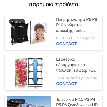
παρόμοια προϊόντα
Πλήρης ενότητα P6 P8
P10 χρώματος
επίδειξης των
μπροστινών
USD47.74-USD52.87 per pc MOQ:1pc
οδηγήσεων υπηρεσιών
CONTACT
υπαίθριων κυρτών με
το μαγνήτη
Εξωτερικό
υδραργυριστικό
ντουλάπι εσωτερικών
χώρων διαφόρων
1-100000usd MOQ:1pc/1sqm
μεγεθών
CONTACT
Το ενοίκιο P2.5 P3 P4
P5 P6 ξενοδοχείων HD