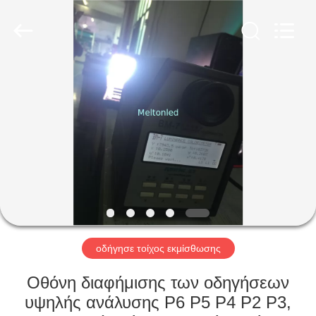
Melton
optoelectronics
co.,
LTD.
All
Rights
Reserved.
ΣΠΊΤΙ
ΠΡΟΪΌΝΤΑ
ΠΕΡΊΠΟΥ
ΕΜΕΊΣ
ΓΎΡΟΣ
ΕΡΓΟΣΤΑΣΊΩΝ
οδήγησε τοίχος εκμίσθωσης
Οθόνη διαφήμισης των οδηγήσεων
ΠΟΙΟΤΙΚΌΣ
υψηλής ανάλυσης P6 P5 P4 P2 P3,