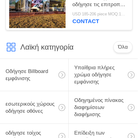
οδήγησε τις επιτροπές
στεγάζοντας/το
USD 185-206 piece MOQ:1piece
οδηγημένο ενοίκιο
CONTACT
τοίχων επίδειξης
Λαϊκή κατηγορία
Όλα
Υπαίθρια πλήρες
Οδήγησε Billboard
χρώμα οδήγησε
εμφάνισης
εμφάνισης
Οδηγημένος πίνακας
εσωτερικούς χώρους
διαφημίσεων
οδήγησε οθόνες
διαφήμισης
οδήγησε τοίχος
Επίδειξη των