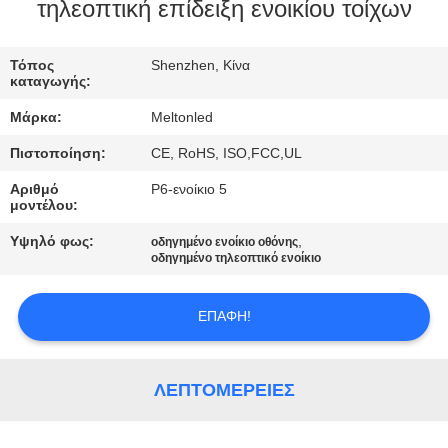
ΈΛΕΓΧΟΣ
τηλεοπτική επίδειξη ενοικίου τοίχων
COMPANY
Τόπος
Shenzhen, Κίνα
καταγωγής:
NEWS
Μάρκα:
Meltonled
Πιστοποίηση:
CE, RoHS, ISO,FCC,UL
SITEMAP
Αριθμό
P6-ενοίκιο 5
μοντέλου:
PRIVACY
Υψηλό φως:
,
οδηγημένο ενοίκιο οθόνης
POLICY
οδηγημένο τηλεοπτικό ενοίκιο
ΕΠΑΦΉ!
ΛΕΠΤΟΜΈΡΕΙΕΣ